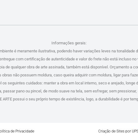
Informações gerais:
mbiente é meramente ilustrativa, podendo haver variações leves na tonalidade 
entregue com certificação de autenticidade e valor do frete não está incluso no 
ópia de qualquer obra de arte assinada, também está disponível. Orçamento a con
s obras não possuem moldura, caso queira adquirir com moldura, ligar para faz
 os seguintes cuidados: manter a obra em local interno, seco e arejado, longe d
ra, passar pano ou pincel, de modo suave na tela, sem esfregar, sem pressionar
ARTE possui o seu próprio tempo de existência, logo, a durabilidade é por tem
olítica de Privacidade
Criação de Sites por UP