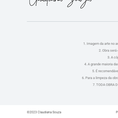
1. Imagem da arte no a
2. Obra será 
3. A c
4. A grande maioria da
5. É recomendável
6. Para a limpeza da ob
7. TODA OBRA DE 
©2023 Claudiana Souza
P