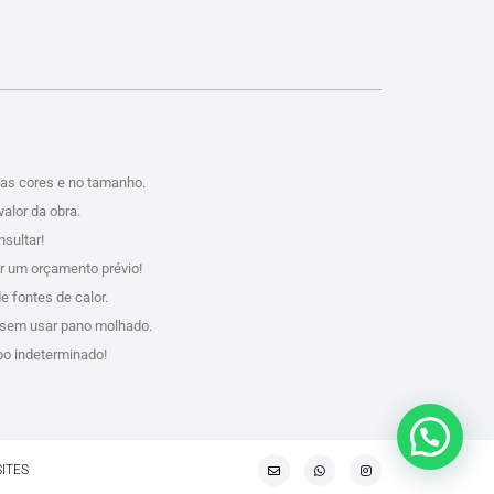
das cores e no tamanho.
valor da obra.
sultar!
er um orçamento prévio!
e fontes de calor.
, sem usar pano molhado.
po indeterminado!
SITES