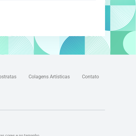
bstratas
Colagens Artísticas
Contato
das cores e no tamanho.