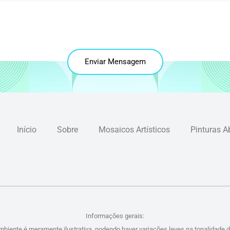
Enviar Mensagem
Início
Sobre
Mosaicos Artísticos
Pinturas A
Informações gerais:
mbiente é meramente ilustrativa, podendo haver variações leves na tonalidade 