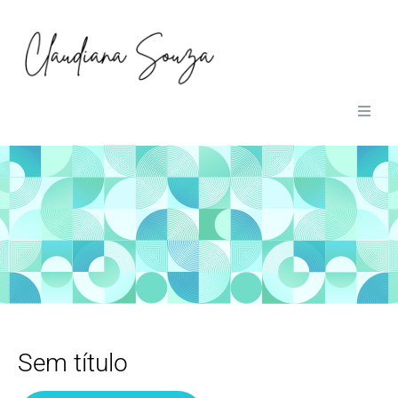
01
Home
02
Obras
03
Sobre
04
Contato
Sem título