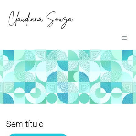
01
Home
02
Obras
03
Sobre
04
Contato
Sem título