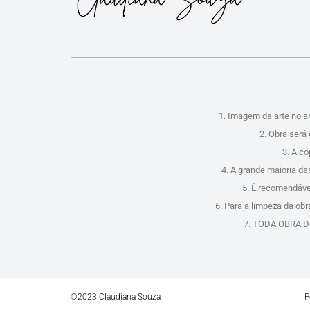
1. Imagem da arte no a
2. Obra será 
3. A c
4. A grande maioria da
5. É recomendável
6. Para a limpeza da ob
7. TODA OBRA DE 
©2023 Claudiana Souza
P