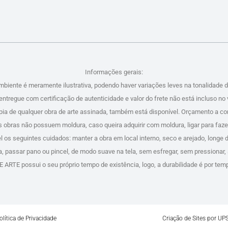
Informações gerais:
mbiente é meramente ilustrativa, podendo haver variações leves na tonalidade 
entregue com certificação de autenticidade e valor do frete não está incluso no 
ópia de qualquer obra de arte assinada, também está disponível. Orçamento a con
s obras não possuem moldura, caso queira adquirir com moldura, ligar para faz
 os seguintes cuidados: manter a obra em local interno, seco e arejado, longe d
ra, passar pano ou pincel, de modo suave na tela, sem esfregar, sem pressionar
ARTE possui o seu próprio tempo de existência, logo, a durabilidade é por tem
olítica de Privacidade
Criação de Sites por UP