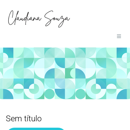
01
Home
02
Obras
03
Sobre
04
Contato
Sem título